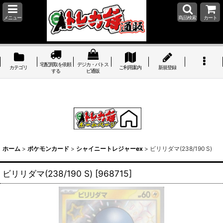
メニュー
商品検索
カート
宅配買取を依頼
デジカ・バトス
カテゴリ
ご利用案内
新規登録
する
ピ通販
ホーム
>
ポケモンカード
>
シャイニートレジャーex
>
ビリリダマ(238/190 S)
ビリリダマ(238/190 S)
[
968715
]