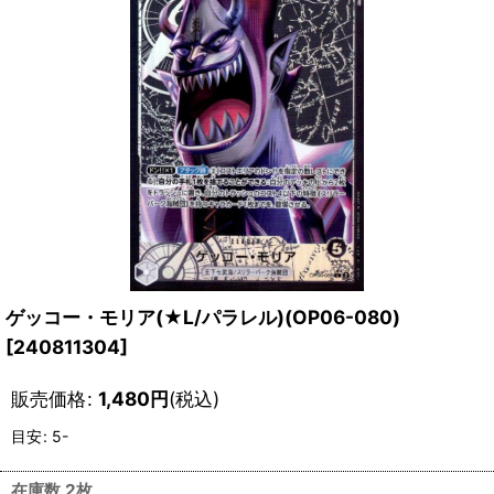
ゲッコー・モリア(★L/パラレル)(OP06-080)
[
240811304
]
販売価格
:
1,480
円
(税込)
目安
:
5-
在庫数 2枚