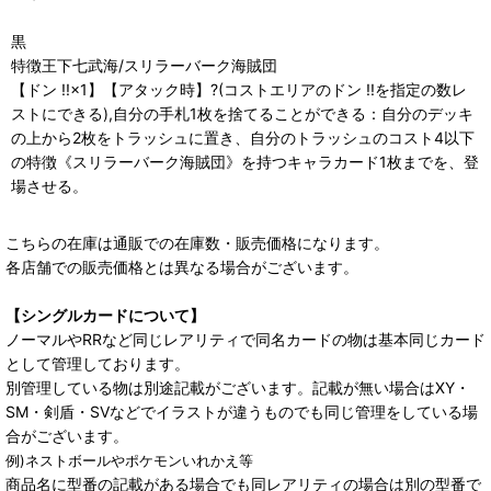
黒
特徴王下七武海/スリラーバーク海賊団
【ドン !!×1】【アタック時】?(コストエリアのドン !!を指定の数レ
ストにできる),自分の手札1枚を捨てることができる：自分のデッキ
の上から2枚をトラッシュに置き、自分のトラッシュのコスト4以下
の特徴《スリラーバーク海賊団》を持つキャラカード1枚までを、登
場させる。
こちらの在庫は通販での在庫数・販売価格になります。
各店舗での販売価格とは異なる場合がございます。
【シングルカードについて】
ノーマルやRRなど同じレアリティで同名カードの物は基本同じカード
として管理しております。
別管理している物は別途記載がございます。記載が無い場合はXY・
SM・剣盾・SVなどでイラストが違うものでも同じ管理をしている場
合がございます。
例)ネストボールやポケモンいれかえ等
商品名に型番の記載がある場合でも同レアリティの場合は別の型番で