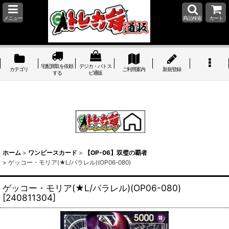
メニュー
商品検索
カート
宅配買取を依頼
デジカ・バトス
カテゴリ
ご利用案内
新規登録
する
ピ通販
ホーム
>
ワンピースカード
>
【OP-06】双璧の覇者
>
ゲッコー・モリア(★L/パラレル)(OP06-080)
ゲッコー・モリア(★L/パラレル)(OP06-080)
[
240811304
]