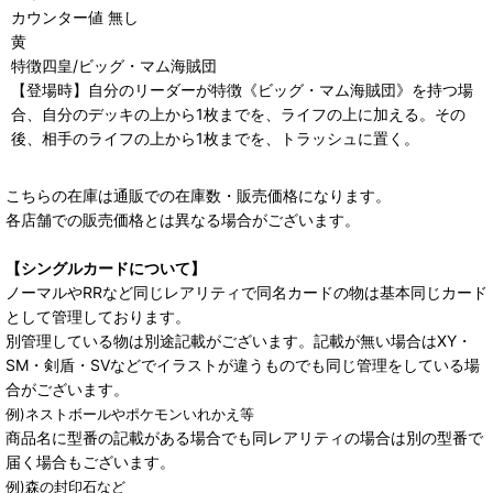
カウンター値 無し
黄
特徴四皇/ビッグ・マム海賊団
【登場時】自分のリーダーが特徴《ビッグ・マム海賊団》を持つ場
合、自分のデッキの上から1枚までを、ライフの上に加える。その
後、相手のライフの上から1枚までを、トラッシュに置く。
こちらの在庫は通販での在庫数・販売価格になります。
各店舗での販売価格とは異なる場合がございます。
【シングルカードについて】
ノーマルやRRなど同じレアリティで同名カードの物は基本同じカード
として管理しております。
別管理している物は別途記載がございます。記載が無い場合はXY・
SM・剣盾・SVなどでイラストが違うものでも同じ管理をしている場
合がございます。
例)ネストボールやポケモンいれかえ等
商品名に型番の記載がある場合でも同レアリティの場合は別の型番で
届く場合もございます。
例)森の封印石など