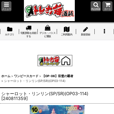
メニュー
商品検索
カート
宅配買取を依頼
デジカ・バトス
カテゴリ
ご利用案内
新規登録
する
ピ通販
ホーム
>
ワンピースカード
>
【OP-06】双璧の覇者
>
シャーロット・リンリン(SP/SR)(OP03-114)
シャーロット・リンリン(SP/SR)(OP03-114)
[
240811359
]