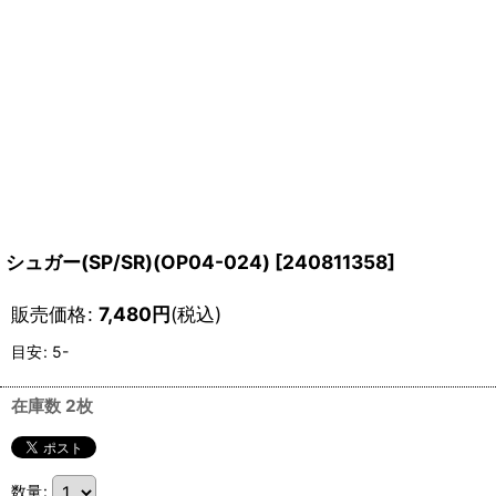
シュガー(SP/SR)(OP04-024)
[
240811358
]
販売価格
:
7,480
円
(税込)
目安
:
5-
在庫数 2枚
数量
: