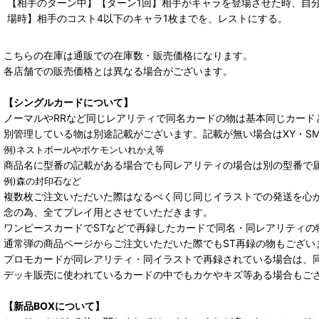
【相手のターン中】【ターン1回】相手がキャラを登場させた時、自
場時】相手のコスト4以下のキャラ1枚までを、レストにする。
こちらの在庫は通販での在庫数・販売価格になります。
各店舗での販売価格とは異なる場合がございます。
【シングルカードについて】
ノーマルやRRなど同じレアリティで同名カードの物は基本同じカード
別管理している物は別途記載がございます。記載が無い場合はXY・S
例)ネストボールやポケモンいれかえ等
商品名に型番の記載がある場合でも同レアリティの場合は別の型番で
例)森の封印石など
複数枚ご注文いただいた際はなるべく同じ同じイラストでの発送を心
念の為、全てプレイ用とさせていただきます。
ワンピースカードでSTなどで再録したカードで同名・同レアリティの
通常弾の商品ページからご注文いただいた際でもST再録の物もござい
プロモカードが同レアリティ・同イラストで再録されている場合は、
デッキ販売に使われているカードの中でもカケやキズ等ある場合もご
【新品BOXについて】