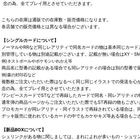
念の為、全てプレイ用とさせていただきます。
こちらの在庫は通販での在庫数・販売価格になります。
各店舗での販売価格とは異なる場合がございます。
【シングルカードについて】
ノーマルやRRなど同じレアリティで同名カードの物は基本同じカード
別管理している物は別途記載がございます。記載が無い場合はXY・S
例)ネストボールやポケモンいれかえ等
商品名に型番の記載がある場合でも同レアリティの場合は別の型番で
例)森の封印石など
複数枚ご注文いただいた際はなるべく同じ同じイラストでの発送を心
念の為、全てプレイ用とさせていただきます。
ワンピースカードでSTなどで再録したカードで同名・同レアリティの
通常弾の商品ページからご注文いただいた際でもST再録の物もござい
プロモカードが同レアリティ・同イラストで再録されている場合は、
デッキ販売に使われているカードの中でもカケやキズ等ある場合もご
【新品BOXについて】
シュリンクがある物に関しましては、まれによれが多いもの・シュリ