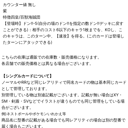
カウンター値 無し
紫
特徴四皇/百獣海賊団
【登場時】ドン!!-5(自分の場のドン!!を指定の数ドン!!デッキに戻す
ことができる)：相手のコスト6以下のキャラ1枚までを、KOし、こ
のキャラは、このターン中、【速攻】を得る。(このカードは登場し
たターンにアタックできる)
こちらの在庫は通販での在庫数・販売価格になります。
各店舗での販売価格とは異なる場合がございます。
【シングルカードについて】
ノーマルやRRなど同じレアリティで同名カードの物は基本同じカード
として管理しております。
別管理している物は別途記載がございます。記載が無い場合はXY・
SM・剣盾・SVなどでイラストが違うものでも同じ管理をしている場
合がございます。
例)ネストボールやポケモンいれかえ等
商品名に型番の記載がある場合でも同レアリティの場合は別の型番で
届く場合もございます。