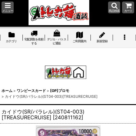
メニュー
商品検索
カート
宅配買取を依頼
デジカ・バトス
カテゴリ
ご利用案内
新規登録
する
ピ通販
ホーム
>
ワンピースカード
>
[OP]プロモ
>
カイドウ(SR/パラレル)(ST04-003)[TREASURECRUISE]
カイドウ(SR/パラレル)(ST04-003)
[TREASURECRUISE]
[
240811162
]