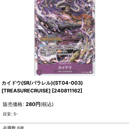
カイドウ(SR/パラレル)(ST04-003)
[TREASURECRUISE]
[
240811162
]
販売価格
:
280
円
(税込)
目安
:
5-
在庫数 6枚