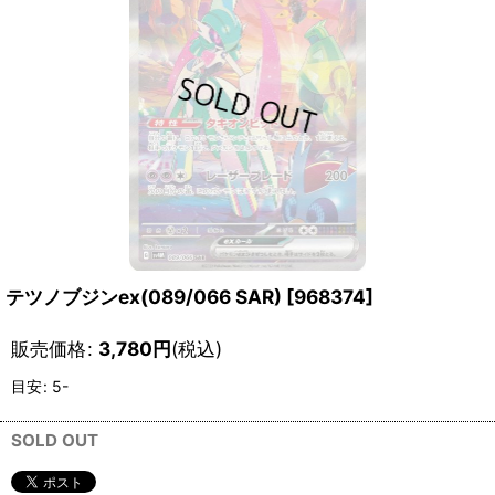
テツノブジンex(089/066 SAR)
[
968374
]
販売価格
:
3,780
円
(税込)
目安
:
5-
SOLD OUT