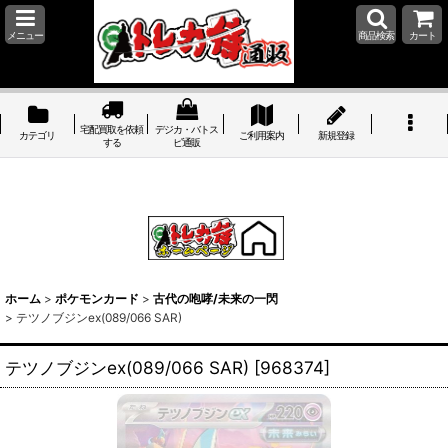
メニュー
商品検索
カート
宅配買取を依頼
デジカ・バトス
カテゴリ
ご利用案内
新規登録
する
ピ通販
ホーム
>
ポケモンカード
>
古代の咆哮/未来の一閃
>
テツノブジンex(089/066 SAR)
テツノブジンex(089/066 SAR)
[
968374
]