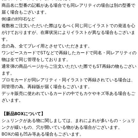
商品名に型番の記載がある場合でも同レアリティの場合は別の型番で
届く場合もございます。
例)森の封印石など
複数枚ご注文いただいた際はなるべく同じ同じイラストでの発送を心
がけておりますが、在庫状況によりイラストが異なる場合もございま
す。
念の為、全てプレイ用とさせていただきます。
ワンピースカードでSTなどで再録したカードで同名・同レアリティの
物は全て同じ管理をしております。
通常弾の商品ページからご注文いただいた際でもST再録の物もござい
ます。
プロモカードが同レアリティ・同イラストで再録されている場合は、
同管理の為、再録版が届く場合もございます。
デッキ販売に使われているカードの中でもカケやキズ等ある場合もご
ざいます。
【新品BOXについて】
シュリンクがある物に関しましては、まれによれが多いもの・シュリ
ンクが緩いもの、穴が開いている物がある場合がございます。
BOXの箱も凹み等ある場合もございます。