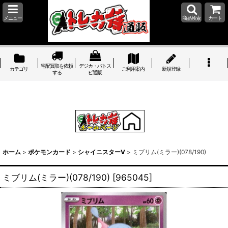
メニュー
商品検索
カート
宅配買取を依頼
デジカ・バトス
カテゴリ
ご利用案内
新規登録
する
ピ通販
ホーム
>
ポケモンカード
>
シャイニスターV
>
ミブリム(ミラー)(078/190)
ミブリム(ミラー)(078/190)
[
965045
]