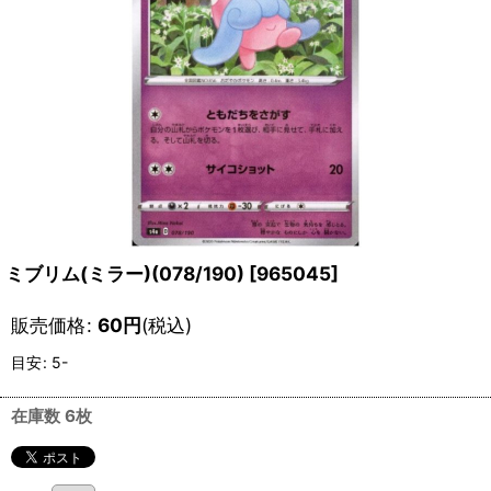
ミブリム(ミラー)(078/190)
[
965045
]
販売価格
:
60
円
(税込)
目安
:
5-
在庫数 6枚