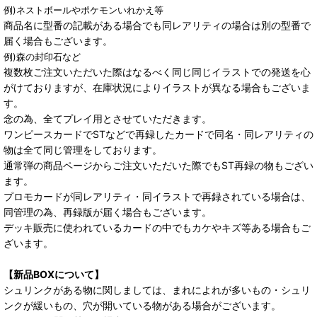
例)ネストボールやポケモンいれかえ等
商品名に型番の記載がある場合でも同レアリティの場合は別の型番で
届く場合もございます。
例)森の封印石など
複数枚ご注文いただいた際はなるべく同じ同じイラストでの発送を心
がけておりますが、在庫状況によりイラストが異なる場合もございま
す。
念の為、全てプレイ用とさせていただきます。
ワンピースカードでSTなどで再録したカードで同名・同レアリティの
物は全て同じ管理をしております。
通常弾の商品ページからご注文いただいた際でもST再録の物もござい
ます。
プロモカードが同レアリティ・同イラストで再録されている場合は、
同管理の為、再録版が届く場合もございます。
デッキ販売に使われているカードの中でもカケやキズ等ある場合もご
ざいます。
【新品BOXについて】
シュリンクがある物に関しましては、まれによれが多いもの・シュリ
ンクが緩いもの、穴が開いている物がある場合がございます。