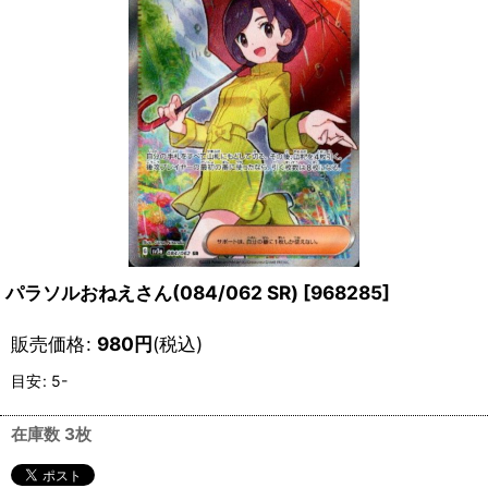
パラソルおねえさん(084/062 SR)
[
968285
]
販売価格
:
980
円
(税込)
目安
:
5-
在庫数 3枚