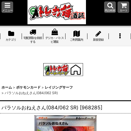
メニュー
商品検索
カート
宅配買取を依頼
デジカ・バトス
カテゴリ
ご利用案内
新規登録
する
ピ通販
ホーム
>
ポケモンカード
>
レイジングサーフ
>
パラソルおねえさん(084/062 SR)
パラソルおねえさん(084/062 SR)
[
968285
]