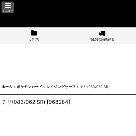
メニュー
カテゴリ
宅配買取を依頼する
ホーム
>
ポケモンカード
>
レイジングサーフ
>
チリ(083/062 SR)
チリ(083/062 SR)
[
968284
]