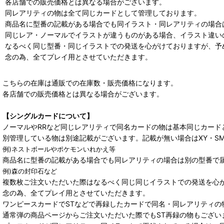
各店舗での販売価格とは異なる場合がございます。
同レアリティの物は全て同じカードとして管理しております。
商品名に型番の記載がある場合でも同イラスト・同レアリティの場合
同じレア・ノーマルでイラストが違うものがある場合、イラスト違い
なるべく同じ型番・同じイラストでの発送を心がけておりますが、予
念の為、全てプレイ用とさせていただきます。
こちらの在庫は通販での在庫数・販売価格になります。
各店舗での販売価格とは異なる場合がございます。
【シングルカードについて】
ノーマルやRRなど同じレアリティで同名カードの物は基本同じカード
別管理している物は別途記載がございます。記載が無い場合はXY・S
例)ネストボールやポケモンいれかえ等
商品名に型番の記載がある場合でも同レアリティの場合は別の型番で
例)森の封印石など
複数枚ご注文いただいた際はなるべく同じ同じイラストでの発送を心
念の為、全てプレイ用とさせていただきます。
ワンピースカードでSTなどで再録したカードで同名・同レアリティの
通常弾の商品ページからご注文いただいた際でもST再録の物もござい