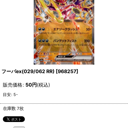
フーパex(029/062 RR)
[
968257
]
販売価格
:
50
円
(税込)
目安
:
5-
在庫数 7枚