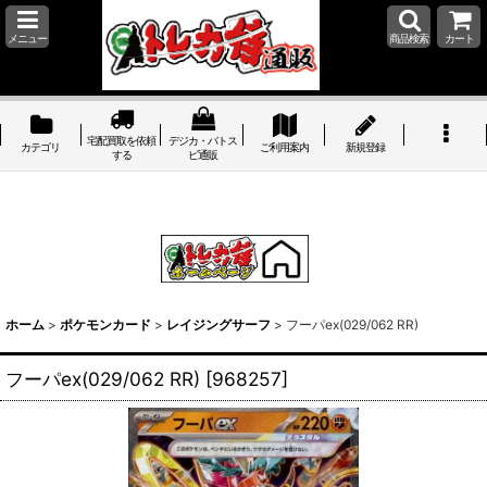
メニュー
商品検索
カート
宅配買取を依頼
デジカ・バトス
カテゴリ
ご利用案内
新規登録
する
ピ通販
ホーム
>
ポケモンカード
>
レイジングサーフ
>
フーパex(029/062 RR)
フーパex(029/062 RR)
[
968257
]