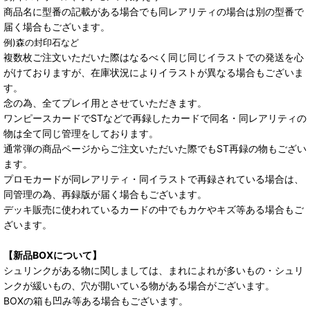
商品名に型番の記載がある場合でも同レアリティの場合は別の型番で
届く場合もございます。
例)森の封印石など
複数枚ご注文いただいた際はなるべく同じ同じイラストでの発送を心
がけておりますが、在庫状況によりイラストが異なる場合もございま
す。
念の為、全てプレイ用とさせていただきます。
ワンピースカードでSTなどで再録したカードで同名・同レアリティの
物は全て同じ管理をしております。
通常弾の商品ページからご注文いただいた際でもST再録の物もござい
ます。
プロモカードが同レアリティ・同イラストで再録されている場合は、
同管理の為、再録版が届く場合もございます。
デッキ販売に使われているカードの中でもカケやキズ等ある場合もご
ざいます。
【新品BOXについて】
シュリンクがある物に関しましては、まれによれが多いもの・シュリ
ンクが緩いもの、穴が開いている物がある場合がございます。
BOXの箱も凹み等ある場合もございます。