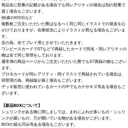
商品名に型番の記載がある場合でも同レアリティの場合は別の型番で
届く場合もございます。
例)森の封印石など
複数枚ご注文いただいた際はなるべく同じ同じイラストでの発送を心
がけておりますが、在庫状況によりイラストが異なる場合もございま
す。
念の為、全てプレイ用とさせていただきます。
ワンピースカードでSTなどで再録したカードで同名・同レアリティの
物は全て同じ管理をしております。
通常弾の商品ページからご注文いただいた際でもST再録の物もござい
ます。
プロモカードが同レアリティ・同イラストで再録されている場合は、
同管理の為、再録版が届く場合もございます。
デッキ販売に使われているカードの中でもカケやキズ等ある場合もご
ざいます。
【新品BOXについて】
シュリンクがある物に関しましては、まれによれが多いもの・シュリ
ンクが緩いもの、穴が開いている物がある場合がございます。
BOXの箱も凹み等ある場合もございます。