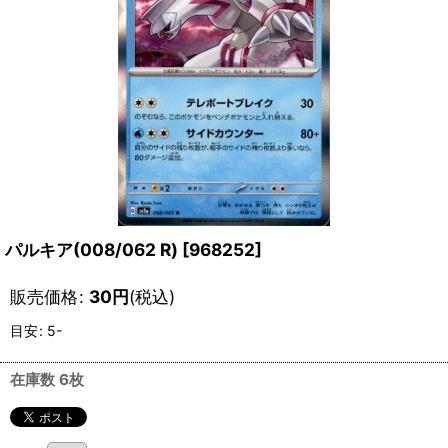
パルキア(008/062 R)
[
968252
]
販売価格
:
30
円
(税込)
目安
:
5-
在庫数 6枚