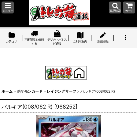
メニュー
商品検索
カート
宅配買取を依頼
デジカ・バトス
カテゴリ
ご利用案内
新規登録
する
ピ通販
ホーム
>
ポケモンカード
>
レイジングサーフ
>
パルキア(008/062 R)
パルキア(008/062 R)
[
968252
]