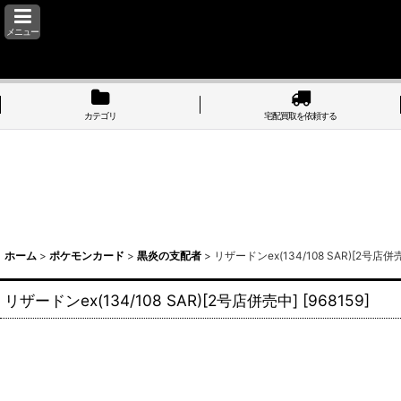
メニュー
カテゴリ
宅配買取を依頼する
ホーム
>
ポケモンカード
>
黒炎の支配者
>
リザードンex(134/108 SAR)[2号店併
リザードンex(134/108 SAR)[2号店併売中]
[
968159
]