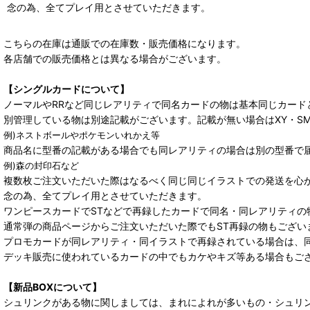
念の為、全てプレイ用とさせていただきます。
こちらの在庫は通販での在庫数・販売価格になります。
各店舗での販売価格とは異なる場合がございます。
【シングルカードについて】
ノーマルやRRなど同じレアリティで同名カードの物は基本同じカード
別管理している物は別途記載がございます。記載が無い場合はXY・S
例)ネストボールやポケモンいれかえ等
商品名に型番の記載がある場合でも同レアリティの場合は別の型番で
例)森の封印石など
複数枚ご注文いただいた際はなるべく同じ同じイラストでの発送を心
念の為、全てプレイ用とさせていただきます。
ワンピースカードでSTなどで再録したカードで同名・同レアリティの
通常弾の商品ページからご注文いただいた際でもST再録の物もござい
プロモカードが同レアリティ・同イラストで再録されている場合は、
デッキ販売に使われているカードの中でもカケやキズ等ある場合もご
【新品BOXについて】
シュリンクがある物に関しましては、まれによれが多いもの・シュリ