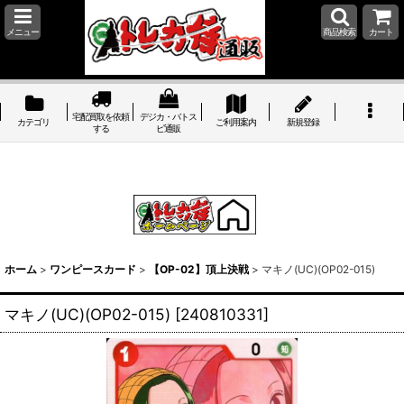
メニュー
商品検索
カート
宅配買取を依頼
デジカ・バトス
カテゴリ
ご利用案内
新規登録
する
ピ通販
ホーム
>
ワンピースカード
>
【OP-02】頂上決戦
>
マキノ(UC)(OP02-015)
マキノ(UC)(OP02-015)
[
240810331
]