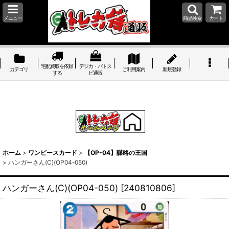
メニュー
商品検索
カート
宅配買取を依頼
デジカ・バトス
カテゴリ
ご利用案内
新規登録
する
ピ通販
ホーム
>
ワンピースカード
>
【OP-04】謀略の王国
>
ハンガーさん(C)(OP04-050)
ハンガーさん(C)(OP04-050)
[
240810806
]