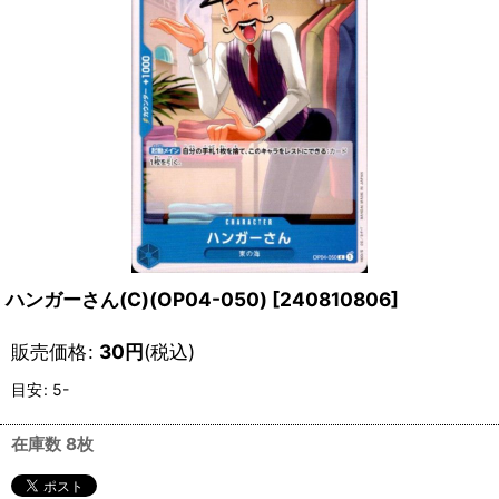
ハンガーさん(C)(OP04-050)
[
240810806
]
販売価格
:
30
円
(税込)
目安
:
5-
在庫数 8枚