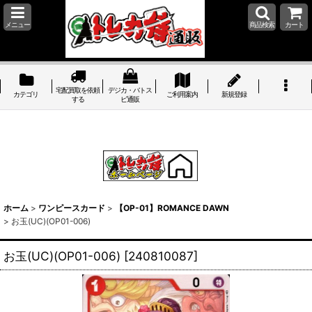
メニュー
商品検索
カート
宅配買取を依頼
デジカ・バトス
カテゴリ
ご利用案内
新規登録
する
ピ通販
ホーム
>
ワンピースカード
>
【OP-01】ROMANCE DAWN
>
お玉(UC)(OP01-006)
お玉(UC)(OP01-006)
[
240810087
]