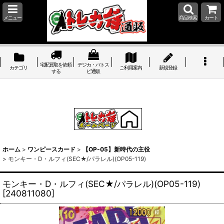
メニュー
商品検索
カート
宅配買取を依頼
デジカ・バトス
カテゴリ
ご利用案内
新規登録
する
ピ通販
ホーム
>
ワンピースカード
>
【OP-05】新時代の主役
>
モンキー・D・ルフィ(SEC★/パラレル)(OP05-119)
モンキー・D・ルフィ(SEC★/パラレル)(OP05-119)
[
240811080
]