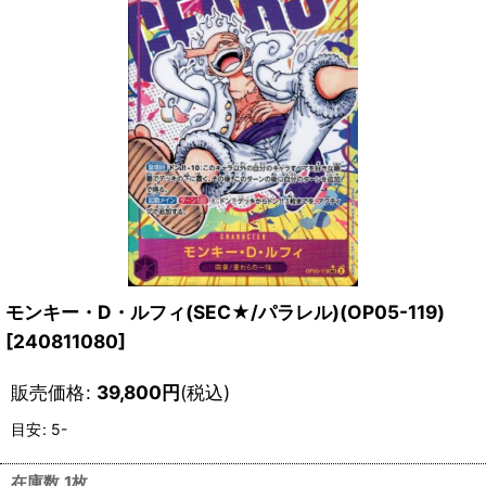
モンキー・D・ルフィ(SEC★/パラレル)(OP05-119)
[
240811080
]
販売価格
:
39,800
円
(税込)
目安
:
5-
在庫数 1枚