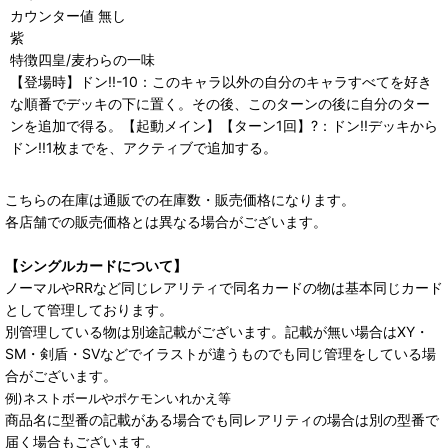
カウンター値 無し
紫
特徴四皇/麦わらの一味
【登場時】ドン!!-10：このキャラ以外の自分のキャラすべてを好き
な順番でデッキの下に置く。その後、このターンの後に自分のター
ンを追加で得る。【起動メイン】【ターン1回】?：ドン!!デッキから
ドン!!1枚までを、アクティブで追加する。
こちらの在庫は通販での在庫数・販売価格になります。
各店舗での販売価格とは異なる場合がございます。
【シングルカードについて】
ノーマルやRRなど同じレアリティで同名カードの物は基本同じカード
として管理しております。
別管理している物は別途記載がございます。記載が無い場合はXY・
SM・剣盾・SVなどでイラストが違うものでも同じ管理をしている場
合がございます。
例)ネストボールやポケモンいれかえ等
商品名に型番の記載がある場合でも同レアリティの場合は別の型番で
届く場合もございます。