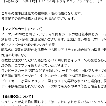
【自分のターン終了時】(1)：このキャラをアクティブにする。【タ
こちらの在庫は通販での在庫数・販売価格になります。
各店舗での販売価格とは異なる場合がございます。
【シングルカードについて】
ノーマルやRRなど同じレアリティで同名カードの物は基本同じカード
別管理している物は別途記載がございます。記載が無い場合はXY・S
例)ネストボールやポケモンいれかえ等
商品名に型番の記載がある場合でも同レアリティの場合は別の型番で
例)森の封印石など
複数枚ご注文いただいた際はなるべく同じ同じイラストでの発送を心
念の為、全てプレイ用とさせていただきます。
ワンピースカードでSTなどで再録したカードで同名・同レアリティの
通常弾の商品ページからご注文いただいた際でもST再録の物もござい
プロモカードが同レアリティ・同イラストで再録されている場合は、
デッキ販売に使われているカードの中でもカケやキズ等ある場合もご
【新品BOXについて】
シュリンクがある物に関しましては、まれによれが多いもの・シュリ