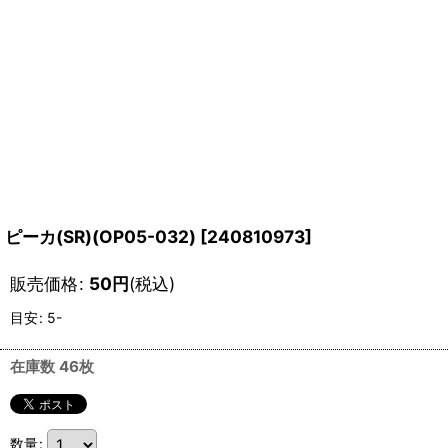
ピーカ(SR)(OP05-032)
[
240810973
]
販売価格
:
50
円
(税込)
目安
:
5-
在庫数 46枚
数量
: