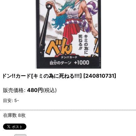
ドン!!カード[キミの為に死ねる!!!]
[
240810731
]
販売価格
:
480
円
(税込)
目安
:
5-
在庫数 8枚