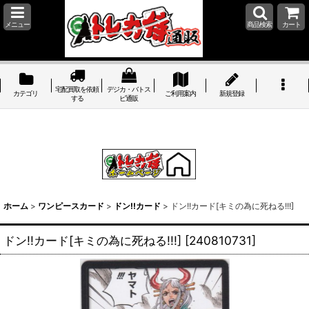
メニュー
商品検索
カート
宅配買取を依頼
デジカ・バトス
カテゴリ
ご利用案内
新規登録
する
ピ通販
ホーム
>
ワンピースカード
>
ドン!!カード
>
ドン!!カード[キミの為に死ねる!!!]
ドン!!カード[キミの為に死ねる!!!]
[
240810731
]