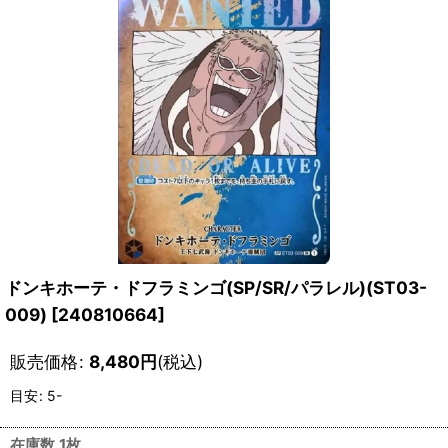
ドンキホーテ・ドフラミンゴ(SP/SR/パラレル)(ST03-
009)
[
240810664
]
販売価格
:
8,480
円
(税込)
目安
:
5-
在庫数 1枚