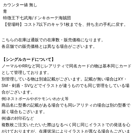
カウンター値 無し
青
特徴王下七武海/ドンキホーテ海賊団
【登場時】コスト7以下のキャラ1枚までを、持ち主の手札に戻す。
こちらの在庫は通販での在庫数・販売価格になります。
各店舗での販売価格とは異なる場合がございます。
【シングルカードについて】
ノーマルやRRなど同じレアリティで同名カードの物は基本同じカード
として管理しております。
別管理している物は別途記載がございます。記載が無い場合はXY・
SM・剣盾・SVなどでイラストが違うものでも同じ管理をしている場
合がございます。
例)ネストボールやポケモンいれかえ等
商品名に型番の記載がある場合でも同レアリティの場合は別の型番で
届く場合もございます。
例)森の封印石など
複数枚ご注文いただいた際はなるべく同じ同じイラストでの発送を心
がけておりますが、在庫状況によりイラストが異なる場合もございま