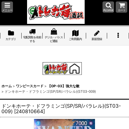
メニュー
商品検索
カート
宅配買取を依頼
デジカ・バトス
カテゴリ
ご利用案内
新規登録
する
ピ通販
ホーム
>
ワンピースカード
>
【OP-03】強大な敵
>
ドンキホーテ・ドフラミンゴ(SP/SR/パラレル)(ST03-009)
ドンキホーテ・ドフラミンゴ(SP/SR/パラレル)(ST03-
009)
[
240810664
]