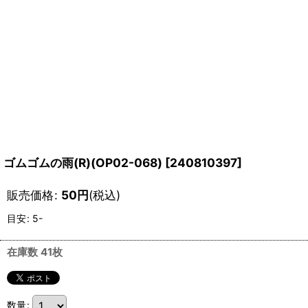
ゴムゴムの雨(R)(OP02-068)
[
240810397
]
販売価格
:
50
円
(税込)
目安
:
5-
在庫数 41枚
数量
: