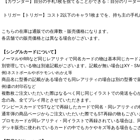
【カウンター】自分の手札1枚を捨てることができる：自分のリーダー
トリガー【トリガー】コスト2以下のキャラ1枚までを、持ち主の手札
こちらの在庫は通販での在庫数・販売価格になります。
各店舗での販売価格とは異なる場合がございます。
【シングルカードについて】
ノーマルやRRなど同じレアリティで同名カードの物は基本同じカード
別管理している物は別途記載がございます。記載が無い場合はXY・S
例)ネストボールやポケモンいれかえ等
商品名に型番の記載がある場合でも同レアリティの場合は別の型番で
例)森の封印石など
複数枚ご注文いただいた際はなるべく同じ同じイラストでの発送を心
念の為、全てプレイ用とさせていただきます。
ワンピースカードでSTなどで再録したカードで同名・同レアリティの
通常弾の商品ページからご注文いただいた際でもST再録の物もござい
プロモカードが同レアリティ・同イラストで再録されている場合は、
デッキ販売に使われているカードの中でもカケやキズ等ある場合もご