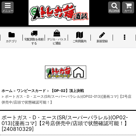
メニュー
商品検索
カート
宅配買取を依頼
デジカ・バトス
カテゴリ
ご利用案内
新規登録
する
ピ通販
ホーム
>
ワンピースカード
>
【OP-02】頂上決戦
>
ポートガス・D・エース(SR/スーパーパラレル)(OP02-013)[漫画コマ]【2号店
併売中/店頭で状態確認可能！】
ポートガス・D・エース(SR/スーパーパラレル)(OP02-
013)[漫画コマ]【2号店併売中/店頭で状態確認可能！】
[
240810329
]