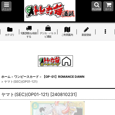
メニュー
商品検索
カート
宅配買取を依頼
デジカ・バトス
カテゴリ
ご利用案内
新規登録
する
ピ通販
ホーム
>
ワンピースカード
>
【OP-01】ROMANCE DAWN
>
ヤマト(SEC)(OP01-121)
ヤマト(SEC)(OP01-121)
[
240810231
]