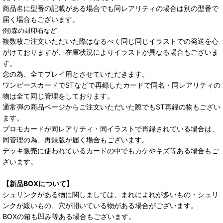
商品名に型番の記載がある場合でも同レアリティの場合は別の型番で
届く場合もございます。
例)森の封印石など
複数枚ご注文いただいた際はなるべく同じ同じイラストでの発送を心
がけておりますが、在庫状況によりイラストが異なる場合もございま
す。
念の為、全てプレイ用とさせていただきます。
ワンピースカードでSTなどで再録したカードで同名・同レアリティの
物は全て同じ管理をしております。
通常弾の商品ページからご注文いただいた際でもST再録の物もござい
ます。
プロモカードが同レアリティ・同イラストで再録されている場合は、
同管理の為、再録版が届く場合もございます。
デッキ販売に使われているカードの中でもカケやキズ等ある場合もご
ざいます。
【新品BOXについて】
シュリンクがある物に関しましては、まれによれが多いもの・シュリ
ンクが緩いもの、穴が開いている物がある場合がございます。
BOXの箱も凹み等ある場合もございます。