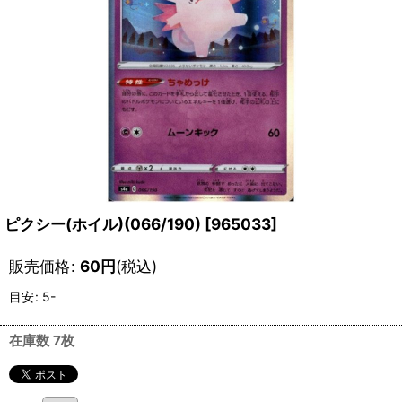
ピクシー(ホイル)(066/190)
[
965033
]
販売価格
:
60
円
(税込)
目安
:
5-
在庫数 7枚