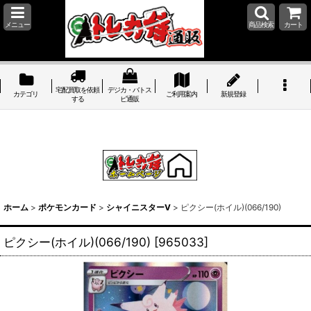
メニュー
商品検索
カート
宅配買取を依頼
デジカ・バトス
カテゴリ
ご利用案内
新規登録
する
ピ通販
ホーム
>
ポケモンカード
>
シャイニスターV
>
ピクシー(ホイル)(066/190)
ピクシー(ホイル)(066/190)
[
965033
]