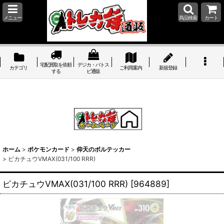
メニュー
商品検索
カート
宅配買取を依頼
デジカ・バトス
カテゴリ
ご利用案内
新規登録
する
ピ通販
ホーム
>
ポケモンカード
>
仰天のボルテッカー
>
ピカチュウVMAX(031/100 RRR)
ピカチュウVMAX(031/100 RRR)
[
964889
]