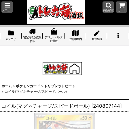
メニュー
商品検索
カート
宅配買取を依頼
デジカ・バトス
カテゴリ
ご利用案内
新規登録
する
ピ通販
ホーム
>
ポケモンカード
>
トリプレットビート
>
コイル(マグネチャージ/スピードボール)
コイル(マグネチャージ/スピードボール)
[
240807144
]