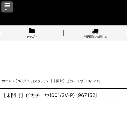
メニュー
カテゴリ
宅配買取を依頼する
ホーム
>
[PN]プロモ(スタン)
>
【未開封】ピカチュウ(001/SV-P)
【未開封】ピカチュウ(001/SV-P)
[
967152
]