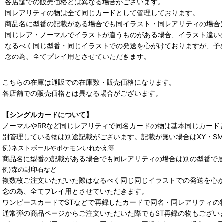
各店舗での販売価格とは異なる場合がございます。
同レアリティの物は全て同じカードとして管理しております。
商品名に型番の記載がある場合でも同イラスト・同レアリティの場合
同じレア・ノーマルでイラストが違うものがある場合、イラスト違い
なるべく同じ型番・同じイラストでの発送を心がけておりますが、予
念の為、全てプレイ用とさせていただきます。
こちらの在庫は通販での在庫数・販売価格になります。
各店舗での販売価格とは異なる場合がございます。
【シングルカードについて】
ノーマルやRRなど同じレアリティで同名カードの物は基本同じカード
別管理している物は別途記載がございます。記載が無い場合はXY・S
例)ネストボールやポケモンいれかえ等
商品名に型番の記載がある場合でも同レアリティの場合は別の型番で
例)森の封印石など
複数枚ご注文いただいた際はなるべく同じ同じイラストでの発送を心
念の為、全てプレイ用とさせていただきます。
ワンピースカードでSTなどで再録したカードで同名・同レアリティの
通常弾の商品ページからご注文いただいた際でもST再録の物もござい