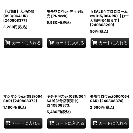
【状態B】大地の器
モモワロウex デッキ販
☆SALE☆ブロロローム
(093/064 UR)
売
[
PNdeck
]
ex(015/064 RR)【お一
[
240808377
]
人様同名4枚まで】
6,980
円
(税込)
[
240808299
]
3,280
円
(税込)
50
円
(税込)
カートに入れる
カートに入れる
カートに入れる
マシマシラex(088/064
キチキギスex(089/064
モモワロウex(090/064
SAR)
[
240808372
]
SAR)[2号店併売中]
SAR)
[
240808374
]
[
240808373
]
1,180
円
(税込)
2,580
円
(税込)
5,480
円
(税込)
カートに入れる
カートに入れる
カートに入れる