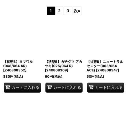
表示数
:
1
2
3
次
»
並び順
:
絞り込む
【状態B】ヨマワル
【状態B】ガチグマ アカ
【状態B】ニュートラル
(068/064 AR)
ツキ(025/064 R)
センター(063/064
[
240808352
]
[
240808309
]
ACE)
[
240808347
]
880
円
(税込)
60
円
(税込)
50
円
(税込)
カートに入れる
カートに入れる
カートに入れる