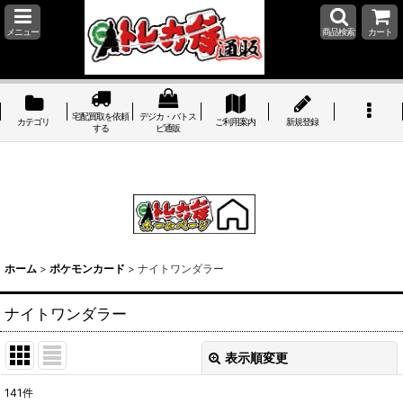
メニュー
商品検索
カート
宅配買取を依頼
デジカ・バトス
カテゴリ
ご利用案内
新規登録
する
ピ通販
ホーム
>
ポケモンカード
>
ナイトワンダラー
ナイトワンダラー
表示順変更
閉じる
141
件