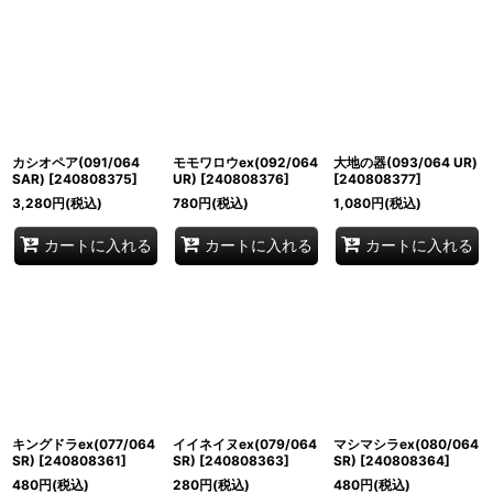
カシオペア(091/064
モモワロウex(092/064
大地の器(093/064 UR)
SAR)
[
240808375
]
UR)
[
240808376
]
[
240808377
]
3,280
円
(税込)
780
円
(税込)
1,080
円
(税込)
カートに入れる
カートに入れる
カートに入れる
キングドラex(077/064
イイネイヌex(079/064
マシマシラex(080/064
SR)
[
240808361
]
SR)
[
240808363
]
SR)
[
240808364
]
480
円
(税込)
280
円
(税込)
480
円
(税込)