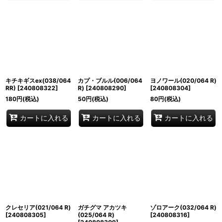
キチキギスex(038/064
カプ・ブルル(006/064
ヨノワール(020/064 R)
RR)
[
240808322
]
R)
[
240808290
]
[
240808304
]
180
円
(税込)
50
円
(税込)
80
円
(税込)
カートに入れる
カートに入れる
カートに入れる
クレセリア(021/064 R)
ガチグマ アカツキ
ゾロアーク(032/064 R)
[
240808305
]
(025/064 R)
[
240808316
]