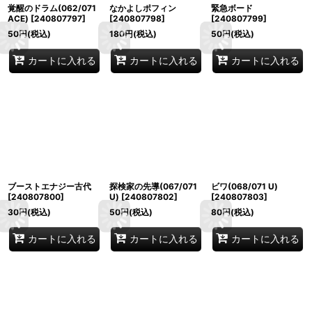
覚醒のドラム(062/071
なかよしポフィン
緊急ボード
ACE)
[
240807797
]
[
240807798
]
[
240807799
]
50
円
(税込)
180
円
(税込)
50
円
(税込)
カートに入れる
カートに入れる
カートに入れる
ブーストエナジー古代
探検家の先導(067/071
ビワ(068/071 U)
[
240807800
]
U)
[
240807802
]
[
240807803
]
30
円
(税込)
50
円
(税込)
80
円
(税込)
カートに入れる
カートに入れる
カートに入れる