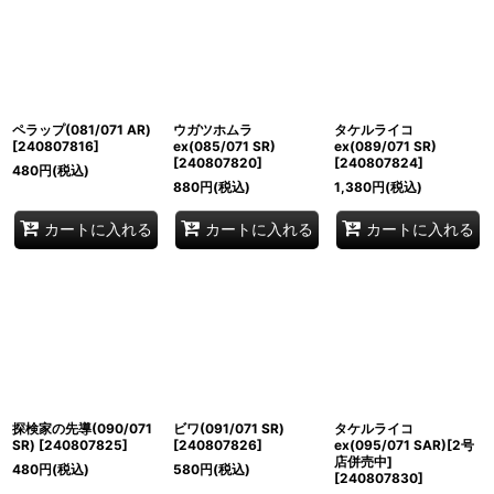
ペラップ(081/071 AR)
ウガツホムラ
タケルライコ
[
240807816
]
ex(085/071 SR)
ex(089/071 SR)
[
240807820
]
[
240807824
]
480
円
(税込)
880
円
(税込)
1,380
円
(税込)
カートに入れる
カートに入れる
カートに入れる
探検家の先導(090/071
ビワ(091/071 SR)
タケルライコ
SR)
[
240807825
]
[
240807826
]
ex(095/071 SAR)[2号
店併売中]
480
円
(税込)
580
円
(税込)
[
240807830
]