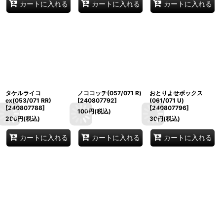
カートに入れる
カートに入れる
カートに入れる
タケルライコ
ノココッチ(057/071 R)
おとりよせボックス
ex(053/071 RR)
[
240807792
]
(061/071 U)
[
240807788
]
[
240807796
]
100
円
(税込)
280
円
(税込)
30
円
(税込)
カートに入れる
カートに入れる
カートに入れる