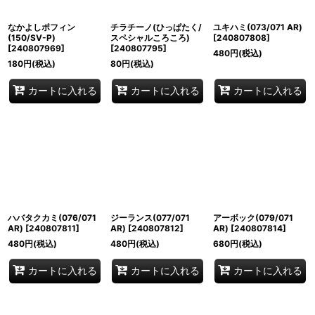
なかよしポフィン
チラチーノ(ひっぱたく/
ユキハミ(073/071 AR)
(150/SV-P)
スペシャルころころ)
[
240807808
]
[
240807969
]
[
240807795
]
480
円
(税込)
180
円
(税込)
80
円
(税込)
カートに入れる
カートに入れる
カートに入れる
ハバタクカミ(076/071
ジーランス(077/071
アーボック(079/071
AR)
[
240807811
]
AR)
[
240807812
]
AR)
[
240807814
]
480
円
(税込)
480
円
(税込)
680
円
(税込)
カートに入れる
カートに入れる
カートに入れる