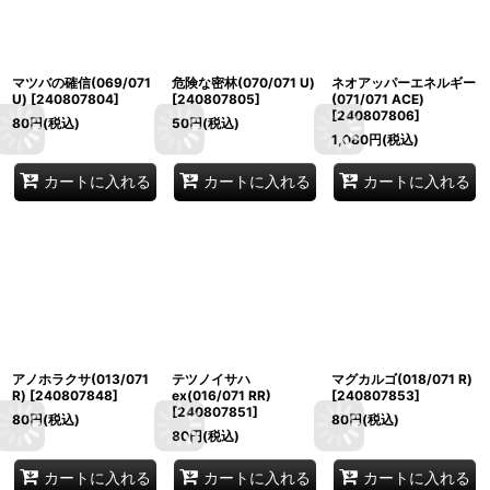
マツバの確信(069/071
危険な密林(070/071 U)
ネオアッパーエネルギー
U)
[
240807804
]
[
240807805
]
(071/071 ACE)
[
240807806
]
80
円
(税込)
50
円
(税込)
1,080
円
(税込)
カートに入れる
カートに入れる
カートに入れる
アノホラクサ(013/071
テツノイサハ
マグカルゴ(018/071 R)
R)
[
240807848
]
ex(016/071 RR)
[
240807853
]
[
240807851
]
80
円
(税込)
80
円
(税込)
80
円
(税込)
カートに入れる
カートに入れる
カートに入れる