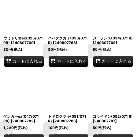
ウミトリオex(025/071
ハバタクカミ(033/071
ジーランス(034/071 R)
RR)
[
240807760
]
R)
[
240807768
]
[
240807769
]
80
円
(税込)
80
円
(税込)
80
円
(税込)
カートに入れる
カートに入れる
カートに入れる
ゲンガーex(047/071
トドロクツキ(051/071
コライドン(052/071 R)
RR)
[
240807782
]
R)
[
240807786
]
[
240807787
]
1,280
円
(税込)
100
円
(税込)
50
円
(税込)