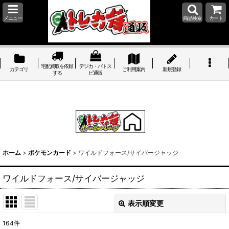
メニュー
商品検索
カート
宅配買取を依頼
デジカ・バトス
カテゴリ
ご利用案内
新規登録
する
ピ通販
ホーム
>
ポケモンカード
>
ワイルドフォース/サイバージャッジ
ワイルドフォース/サイバージャッジ
表示順変更
閉じる
164
件