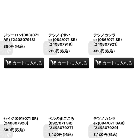
ジジーロン(083/071
テツノイサハ
テツノカシラ
AR)
[
240807918
]
ex(084/071 SR)
ex(086/071 SR)
[
240807919
]
[
240807921
]
880
円
(税込)
280
円
(税込)
480
円
(税込)
カートに入れる
カートに入れる
カートに入れる
セイジ(091/071 SR)
ベルのまごころ
テツノカシラ
[
240807926
]
(092/071 SR)
ex(094/071 SAR)
[
240807927
]
[
240807929
]
580
円
(税込)
1,280
円
(税込)
3,180
円
(税込)