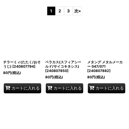
表示数
:
1
2
3
次
»
並び順
:
絞り込む
チラーミィ(たたく/おそ
ベラカス(スフィアシー
メタング メタルメーカ
うじ)
[
240807794
]
ルド/サイコキネシス)
ー 047/071
[
240807850
]
[
240807882
]
80
円
(税込)
80
円
(税込)
80
円
(税込)
カートに入れる
カートに入れる
カートに入れる