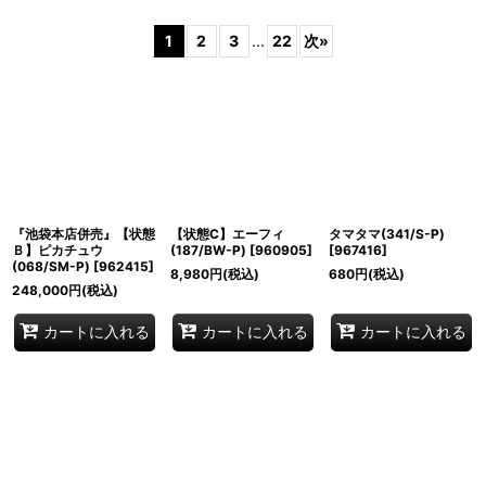
表示数
:
1
2
3
...
22
次
»
並び順
:
絞り込む
『池袋本店併売』【状態
【状態C】エーフィ
タマタマ(341/S-P)
Ｂ】ピカチュウ
(187/BW-P)
[
960905
]
[
967416
]
(068/SM-P)
[
962415
]
8,980
円
(税込)
680
円
(税込)
248,000
円
(税込)
カートに入れる
カートに入れる
カートに入れる