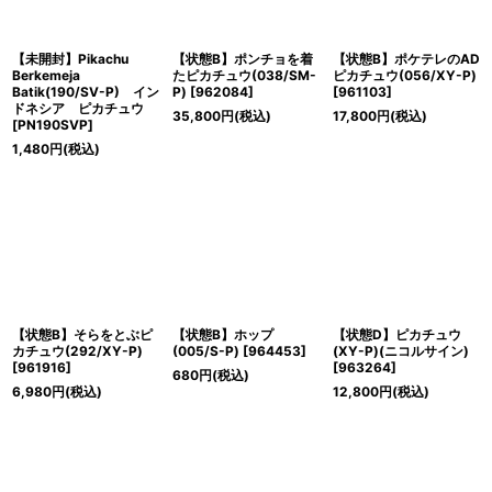
【未開封】Pikachu
【状態B】ポンチョを着
【状態B】ポケテレのAD
Berkemeja
たピカチュウ(038/SM-
ピカチュウ(056/XY-P)
Batik(190/SV-P) イン
P)
[
962084
]
[
961103
]
ドネシア ピカチュウ
35,800
円
(税込)
17,800
円
(税込)
[
PN190SVP
]
1,480
円
(税込)
【状態B】そらをとぶピ
【状態B】ホップ
【状態D】ピカチュウ
カチュウ(292/XY-P)
(005/S-P)
[
964453
]
(XY-P)(ニコルサイン)
[
961916
]
[
963264
]
680
円
(税込)
6,980
円
(税込)
12,800
円
(税込)