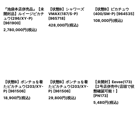
『池袋本店併売品』【未
【状態B】シャワーズ
【状態B】ピカチュウ
開封品】ルイージピカチ
VMAX(187/S-P)
(400/SM-P)
[
964535
]
ュウ(296/XY-P)
[
965718
]
108,000
円
(税込)
[
961900
]
428,000
円
(税込)
2,780,000
円
(税込)
【状態B】ポンチョを着
【状態B】ポンチョを着
【未開封】Eevee(173)
たピカチュウ(203/XY-
たピカチュウ(203/XY-
【2号店併売中/店頭で状
P)
[
961506
]
P)
[
961506
]
態確認可能！】
[
PN173
]
18,900
円
(税込)
29,800
円
(税込)
5,480
円
(税込)