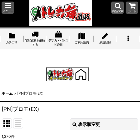
メニュー
商品検索
カート
宅配買取を依頼
デジカ・バトス
カテゴリ
ご利用案内
新規登録
する
ピ通販
ホーム
>
[PN]プロモ(EX)
[PN]プロモ(EX)
表示順変更
閉じる
1,270
件