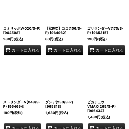
コオリッポV(020/S-P)
【状態C】ココ(106/S-
ゴリランダーV(170/S-
[
964598
]
P)
[
964962
]
P)
[
965315
]
280
円
(税込)
80
円
(税込)
190
円
(税込)
カートに入れる
カートに入れる
カートに入れる
ストリンダーV(048/S-
ダンデ(230/S-P)
ピカチュウ
P)
[
964694
]
[
965818
]
VMAX(265/S-P)
[
966434
]
190
円
(税込)
1,680
円
(税込)
7,480
円
(税込)
カートに入れる
カートに入れる
カートに入れる