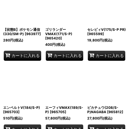
【状態B】ポケモン通信
ゴリランダー
セレビィV(175/S-P PR)
(330/SM-P)
[
963977
]
VMAX(171/S-P)
[
965599
]
[
965420
]
280
円
(税込)
19,800
円
(税込)
400
円
(税込)
カートに入れる
カートに入れる
カートに入れる
エンペルトV(184/S-P)
エーフィVMAX(189/S-
ピカチュウ(208/S-
[
965703
]
P)
[
965705
]
P)NAGABA
[
965812
]
510
円
(税込)
57,800
円
(税込)
27,800
円
(税込)