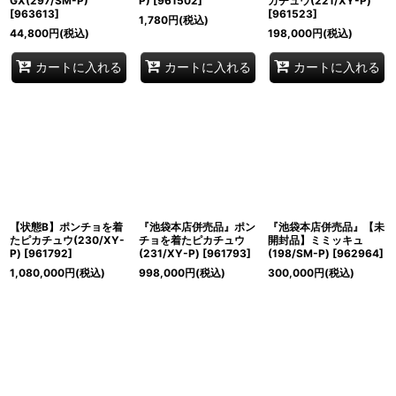
GX(297/SM-P)
P)
[
961502
]
カチュウ(221/XY-P)
[
963613
]
[
961523
]
1,780
円
(税込)
44,800
円
(税込)
198,000
円
(税込)
カートに入れる
カートに入れる
カートに入れる
【状態B】ポンチョを着
『池袋本店併売品』ポン
『池袋本店併売品』【未
たピカチュウ(230/XY-
チョを着たピカチュウ
開封品】ミミッキュ
P)
[
961792
]
(231/XY-P)
[
961793
]
(198/SM-P)
[
962964
]
1,080,000
円
(税込)
998,000
円
(税込)
300,000
円
(税込)