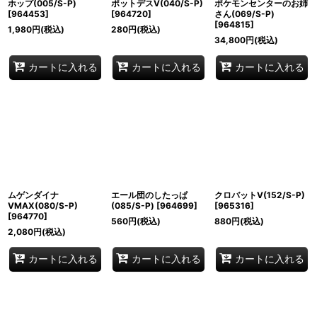
ホップ(005/S-P)
ポットデスV(040/S-P)
ポケモンセンターのお姉
[
964453
]
[
964720
]
さん(069/S-P)
[
964815
]
1,980
円
(税込)
280
円
(税込)
34,800
円
(税込)
カートに入れる
カートに入れる
カートに入れる
ムゲンダイナ
エール団のしたっぱ
クロバットV(152/S-P)
VMAX(080/S-P)
(085/S-P)
[
964699
]
[
965316
]
[
964770
]
560
円
(税込)
880
円
(税込)
2,080
円
(税込)
カートに入れる
カートに入れる
カートに入れる