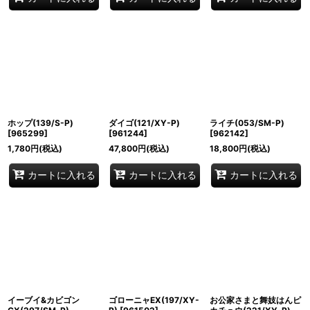
ホップ(139/S-P)
ダイゴ(121/XY-P)
ライチ(053/SM-P)
[
965299
]
[
961244
]
[
962142
]
1,780
円
(税込)
47,800
円
(税込)
18,800
円
(税込)
カートに入れる
カートに入れる
カートに入れる
イーブイ&カビゴン
ゴローニャEX(197/XY-
お公家さまと舞妓はんピ