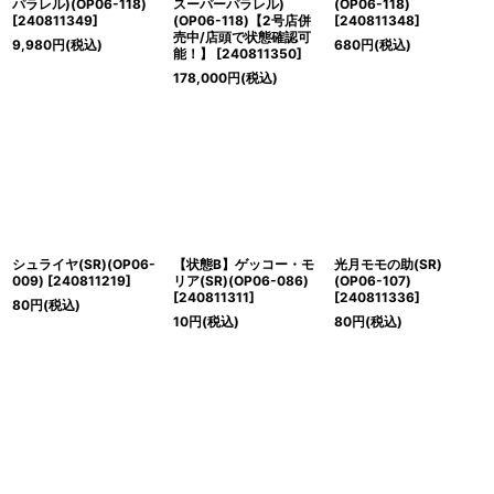
パラレル)(OP06-118)
スーパーパラレル)
(OP06-118)
[
240811349
]
(OP06-118)【2号店併
[
240811348
]
売中/店頭で状態確認可
9,980
円
(税込)
680
円
(税込)
能！】
[
240811350
]
178,000
円
(税込)
シュライヤ(SR)(OP06-
【状態B】ゲッコー・モ
光月モモの助(SR)
009)
[
240811219
]
リア(SR)(OP06-086)
(OP06-107)
[
240811311
]
[
240811336
]
80
円
(税込)
10
円
(税込)
80
円
(税込)