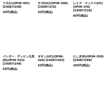
ウタ(L)(OP06-001)
サガ(UC)(OP06-006)
レイズ・マックス(UC)
[
240811209
]
[
240811215
]
(OP06-016)
[
240811228
]
30
円
(税込)
50
円
(税込)
80
円
(税込)
バンダー・デッケン九世
ギオン(UC)(OP06-
たしぎ(R)(OP06-050)
(R)(OP06-033)
044)
[
240811263
]
[
240811269
]
[
240811249
]
50
円
(税込)
280
円
(税込)
50
円
(税込)