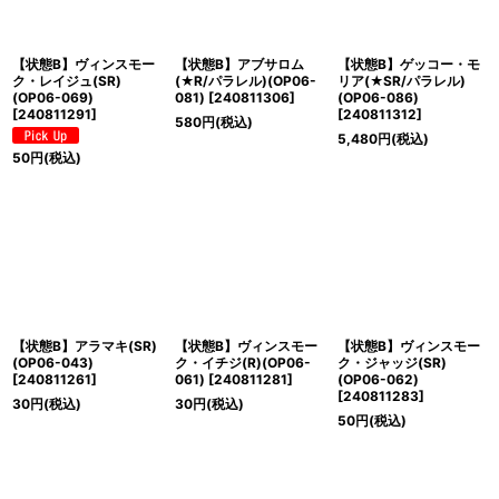
【状態B】ヴィンスモー
【状態B】アブサロム
【状態B】ゲッコー・モ
ク・レイジュ(SR)
(★R/パラレル)(OP06-
リア(★SR/パラレル)
(OP06-069)
081)
[
240811306
]
(OP06-086)
[
240811291
]
[
240811312
]
580
円
(税込)
5,480
円
(税込)
50
円
(税込)
【状態B】アラマキ(SR)
【状態B】ヴィンスモー
【状態B】ヴィンスモー
(OP06-043)
ク・イチジ(R)(OP06-
ク・ジャッジ(SR)
[
240811261
]
061)
[
240811281
]
(OP06-062)
[
240811283
]
30
円
(税込)
30
円
(税込)
50
円
(税込)