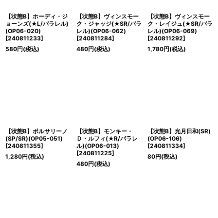
【状態B】ホーディ・ジ
【状態B】ヴィンスモー
【状態B】ヴィンスモー
ョーンズ(★L/パラレル)
ク・ジャッジ(★SR/パラ
ク・レイジュ(★SR/パラ
(OP06-020)
レル)(OP06-062)
レル)(OP06-069)
[
240811233
]
[
240811284
]
[
240811292
]
580
円
(税込)
480
円
(税込)
1,780
円
(税込)
【状態B】ボルサリーノ
【状態B】モンキー・
【状態B】光月日和(SR)
(SP/SR)(OP05-051)
Ｄ・ルフィ(★R/パラレ
(OP06-106)
[
240811355
]
ル)(OP06-013)
[
240811334
]
[
240811225
]
1,280
円
(税込)
80
円
(税込)
480
円
(税込)