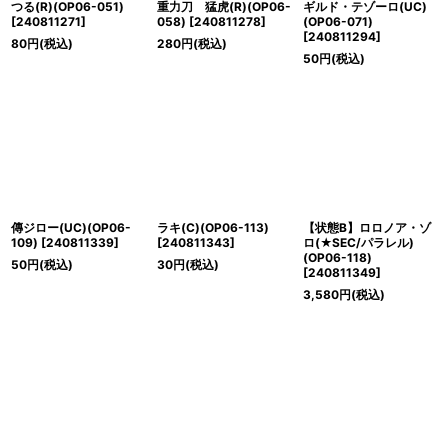
つる(R)(OP06-051)
重力刀 猛虎(R)(OP06-
ギルド・テゾーロ(UC)
[
240811271
]
058)
[
240811278
]
(OP06-071)
[
240811294
]
80
円
(税込)
280
円
(税込)
50
円
(税込)
傳ジロー(UC)(OP06-
ラキ(C)(OP06-113)
【状態B】ロロノア・ゾ
109)
[
240811339
]
[
240811343
]
ロ(★SEC/パラレル)
(OP06-118)
50
円
(税込)
30
円
(税込)
[
240811349
]
3,580
円
(税込)