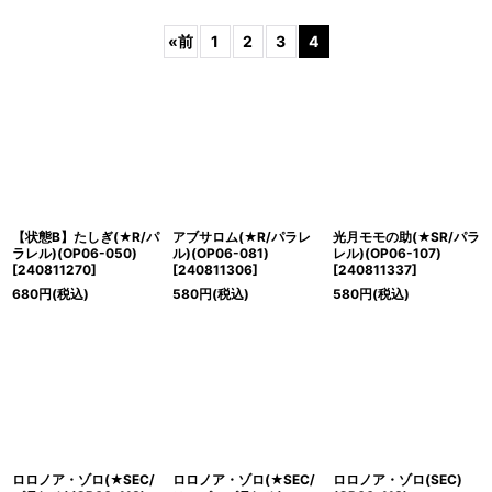
表示数
:
«
前
1
2
3
4
並び順
:
絞り込む
【状態B】たしぎ(★R/パ
アブサロム(★R/パラレ
光月モモの助(★SR/パラ
ラレル)(OP06-050)
ル)(OP06-081)
レル)(OP06-107)
[
240811270
]
[
240811306
]
[
240811337
]
680
円
(税込)
580
円
(税込)
580
円
(税込)
ロロノア・ゾロ(★SEC/
ロロノア・ゾロ(★SEC/
ロロノア・ゾロ(SEC)