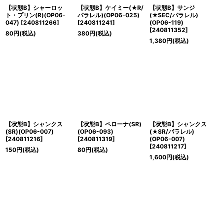
【状態B】シャーロッ
【状態B】ケイミー(★R/
【状態B】サンジ
ト・プリン(R)(OP06-
パラレル)(OP06-025)
(★SEC/パラレル)
047)
[
240811266
]
[
240811241
]
(OP06-119)
[
240811352
]
80
円
(税込)
380
円
(税込)
1,380
円
(税込)
【状態B】シャンクス
【状態B】ペローナ(SR)
【状態B】シャンクス
(SR)(OP06-007)
(OP06-093)
(★SR/パラレル)
[
240811216
]
[
240811319
]
(OP06-007)
[
240811217
]
150
円
(税込)
80
円
(税込)
1,600
円
(税込)