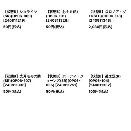
【状態B】シュライヤ
【状態B】おナミ(R)
【状態B】ロロノア・ゾ
(SR)(OP06-009)
(OP06-101)
ロ(SEC)(OP06-118)
[
240811219
]
[
240811328
]
[
240811348
]
50
円
(税込)
50
円
(税込)
2,080
円
(税込)
【状態B】光月モモの助
【状態B】ホーディ・ジ
【状態B】菊之丞(R)
(SR)(OP06-107)
ョーンズ(SR)(OP06-
(OP06-104)
[
240811336
]
035)
[
240811251
]
[
240811332
]
50
円
(税込)
50
円
(税込)
100
円
(税込)