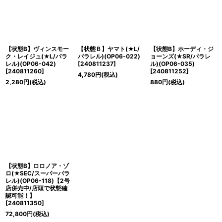
【状態B】ヴィンスモー
【状態Ｂ】ヤマト(★L/
【状態B】ホーディ・ジ
ク・レイジュ(★L/パラ
パラレル)(OP06-022)
ョーンズ(★SR/パラレ
レル)(OP06-042)
[
240811237
]
ル)(OP06-035)
[
240811260
]
[
240811252
]
4,780
円
(税込)
2,280
円
(税込)
880
円
(税込)
【状態B】ロロノア・ゾ
ロ(★SEC/スーパーパラ
レル)(OP06-118)【2号
店併売中/店頭で状態確
認可能！】
[
240811350
]
72,800
円
(税込)