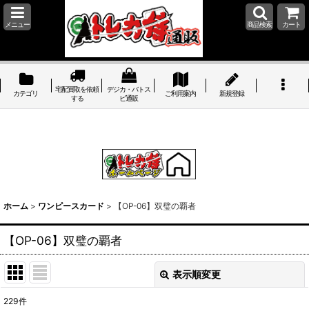
メニュー
商品検索
カート
宅配買取を依頼
デジカ・バトス
カテゴリ
ご利用案内
新規登録
する
ピ通販
ホーム
>
ワンピースカード
>
【OP-06】双璧の覇者
【OP-06】双璧の覇者
表示順変更
閉じる
229
件