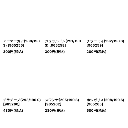
アーマーガア(288/190
ジュラルドン(291/190
チラーミィ(292/190 S)
S)
[
965255
]
S)
[
965258
]
[
965259
]
300
円
(税込)
300
円
(税込)
280
円
(税込)
チラチーノ(293/190 S)
スワンナ(295/190 S)
ホシガリス(298/190 S)
[
965260
]
[
965262
]
[
965265
]
480
円
(税込)
280
円
(税込)
580
円
(税込)