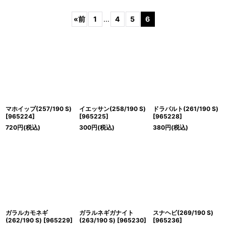
表示数
:
«
前
1
...
4
5
6
並び順
:
絞り込む
マホイップ(257/190 S)
イエッサン(258/190 S)
ドラパルト(261/190 S)
[
965224
]
[
965225
]
[
965228
]
720
円
(税込)
300
円
(税込)
380
円
(税込)
ガラルカモネギ
ガラルネギガナイト
スナヘビ(269/190 S)
(262/190 S)
[
965229
]
(263/190 S)
[
965230
]
[
965236
]