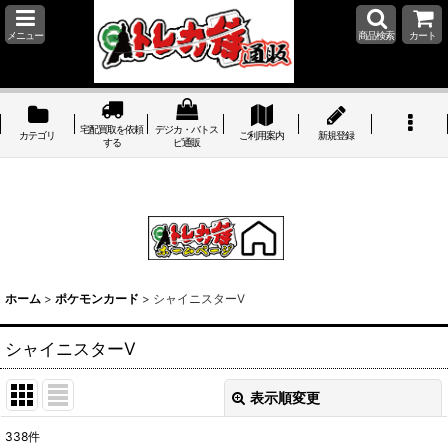
メニュー
商品検索
カート
宅配買取を依頼
デジカ・バトス
カテゴリ
ご利用案内
新規登録
する
ピ通販
ホーム
>
ポケモンカード
>
シャイニスターV
シャイニスターV
表示順変更
閉じる
338
件