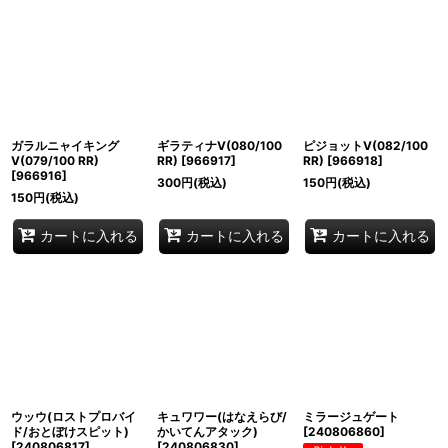
ガラルニャイキング
ギラティナV(080/100
ピジョットV(082/100
V(079/100 RR)
RR)
[
966917
]
RR)
[
966918
]
[
966916
]
300
円
(税込)
150
円
(税込)
150
円
(税込)
カートに入れる
カートに入れる
カートに入れる
ウッウ(ロストプロバイ
キュワワー(はなえらび/
ミラージュゲート
ド/おとぼけスピット)
かいてんアタック)
[
240806860
]
[
240806817
]
[
240806830
]