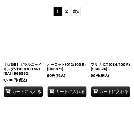
表示数
:
1
2
次
»
並び順
:
絞り込む
【状態B】ガラルニャイ
オーロット(012/100 R)
ブリザポス(034/100 R)
キングV(109/100 SR)
[
966871
]
[
966874
]
[SA]
[
966892
]
90
円
(税込)
90
円
(税込)
1,280
円
(税込)
カートに入れる
カートに入れる
カートに入れる