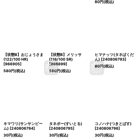
80
円
(税込)
【状態B】おじょうさま
【状態B】メリッサ
ヒマナッツ(タネばくだ
(122/100 HR)
(116/100 SR)
ん)
[
240806793
]
[
966905
]
[
966899
]
80
円
(税込)
580
円
(税込)
580
円
(税込)
キマワリ(サンサンビー
タネボー(すいとる)
コノハナ(つきとばす)
ム)
[
240806794
]
[
240806795
]
[
240806796
]
30
円
(税込)
30
円
(税込)
30
円
(税込)