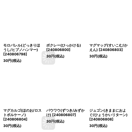
モロバレル(どっきりほ
ボクレー(ひっかける)
マグマッグ(すいこむ/か
うし/ヒプノハンマー)
[
240806800
]
えん)
[
240806803
]
[
240806798
]
30
円
(税込)
30
円
(税込)
30
円
(税込)
マグカルゴ(ほのお/ロス
パウワウ(ずつき/みずか
ジュゴン(きままにおよ
トボルケーノ)
け)
[
240806807
]
ぐ/ひょうかいリターン)
[
240806804
]
[
240806808
]
30
円
(税込)
30
円
(税込)
30
円
(税込)