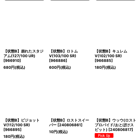
【状態B】崩れたスタジ
【状態B】ロトム
【状態B】キュレム
アム(127/100 UR)
V(103/100 SR)
V(102/100 SR)
[
966910
]
[
966886
]
[
966885
]
680
円
(税込)
600
円
(税込)
180
円
(税込)
【状態B】ピジョット
【状態B】ロストスイー
【状態B】ウッウ(ロスト
V(112/100 SR)
パー
[
240806861
]
プロバイド/おとぼけス
[
966895
]
ピット)
[
240806817
]
10
円
(税込)
180
円
(税込)