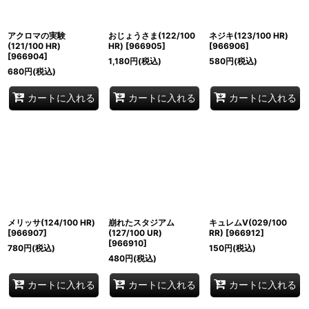
アクロマの実験
おじょうさま(122/100
ネジキ(123/100 HR)
(121/100 HR)
HR)
[
966905
]
[
966906
]
[
966904
]
1,180
円
(税込)
580
円
(税込)
680
円
(税込)
カートに入れる
カートに入れる
カートに入れる
メリッサ(124/100 HR)
崩れたスタジアム
キュレムV(029/100
[
966907
]
(127/100 UR)
RR)
[
966912
]
[
966910
]
780
円
(税込)
150
円
(税込)
480
円
(税込)
カートに入れる
カートに入れる
カートに入れる