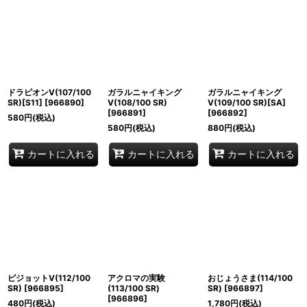
ドラピオンV(107/100
ガラルニャイキング
ガラルニャイキング
SR)[S11]
[
966890
]
V(108/100 SR)
V(109/100 SR)[SA]
[
966891
]
[
966892
]
580
円
(税込)
580
円
(税込)
880
円
(税込)
カートに入れる
カートに入れる
カートに入れる
ピジョットV(112/100
アクロマの実験
おじょうさま(114/100
SR)
[
966895
]
(113/100 SR)
SR)
[
966897
]
[
966896
]
480
円
(税込)
1,780
円
(税込)