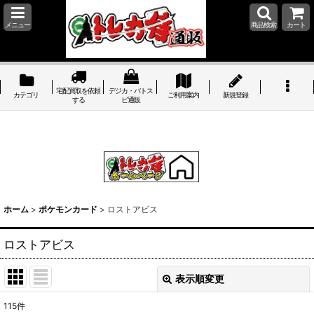
メニュー
商品検索
カート
宅配買取を依頼
デジカ・バトス
カテゴリ
ご利用案内
新規登録
する
ピ通販
ホーム
>
ポケモンカード
>
ロストアビス
ロストアビス
表示順変更
閉じる
115
件