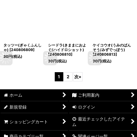
タッツー(ぎゃくふんし
シードラ(きままにおよ
ケイコウオ(うみのばん
ゃ)
[
240806809
]
ぐ/ハイドロショット)
そう/みずでっぽう)
[
240806810
]
[
240806813
]
30
円
(税込)
30
円
(税込)
30
円
(税込)
1
2
次
»
ホーム
ご利用案内
新規登録
ログイン
最近チェックしたアイテ
ショッピングカート
ム
商品カテゴリ一覧
関連ページ一覧