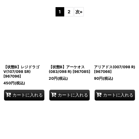
表示数
:
1
2
次
»
並び順
:
絞り込む
【状態B】レジドラゴ
【状態B】アーケオス
アリアドス(007/098 R)
V(107/098 SR)
(083/098 R)
[
967085
]
[
967066
]
[
967096
]
20
円
(税込)
90
円
(税込)
450
円
(税込)
カートに入れる
カートに入れる
カートに入れる