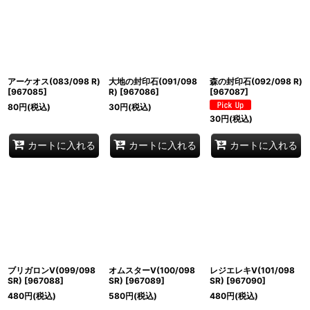
アーケオス(083/098 R)
大地の封印石(091/098
森の封印石(092/098 R)
[
967085
]
R)
[
967086
]
[
967087
]
80
円
(税込)
30
円
(税込)
30
円
(税込)
カートに入れる
カートに入れる
カートに入れる
ブリガロンV(099/098
オムスターV(100/098
レジエレキV(101/098
SR)
[
967088
]
SR)
[
967089
]
SR)
[
967090
]
480
円
(税込)
580
円
(税込)
480
円
(税込)