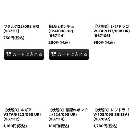
ワタル(122/098 HR)
葉隠れポンチョ
【状態B】レジドラゴ
[
967111
]
(124/098 UR)
VSTAR(117/098 HR)
[
967114
]
[
967106
]
750
円
(税込)
280
円
(税込)
980
円
(税込)
カートに入れる
カートに入れる
【状態B】ルギア
【状態B】葉隠れポンチ
【状態B】レジドラゴ
VSTAR(123/098 UR)
ョ(124/098 UR)
V(108/098 SR)[SA]
[
967112
]
[
967114
]
[
967097
]
1,180
円
(税込)
180
円
(税込)
1,780
円
(税込)