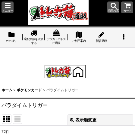
メニュー
商品検索
カート
宅配買取を依頼
デジカ・バトス
カテゴリ
ご利用案内
新規登録
する
ピ通販
ホーム
>
ポケモンカード
>
パラダイムトリガー
パラダイムトリガー
表示順変更
閉じる
72
件